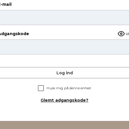
E-mail
Adgangskode
v
Log ind
Husk mig på denne enhed
Glemt adgangskode?